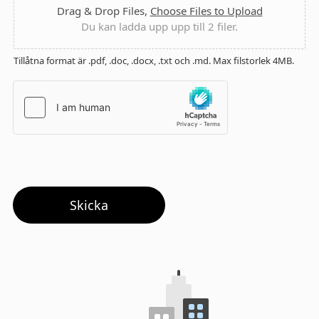
Drag & Drop Files,
Choose Files to Upload
Du kan ladda upp upp till 2 filer.
Tillåtna format är .pdf, .doc, .docx, .txt och .md. Max filstorlek 4MB.
Skicka